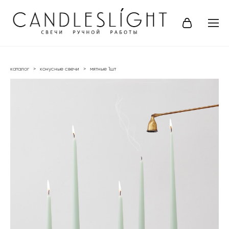
каталог
>
конусные свечи
>
мятные 1шт