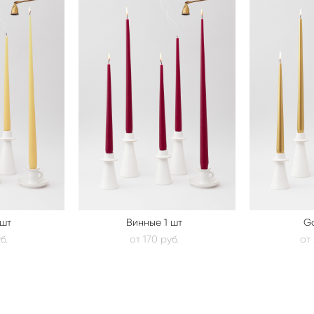
 шт
Винные 1 шт
Go
б.
от 170 pуб.
от 