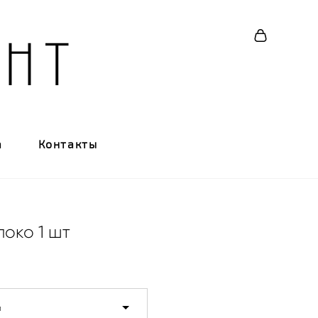
а
Контакты
око 1 шт
м