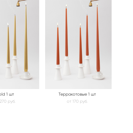
ld 1 шт
Терракотовые 1 шт
270 pуб.
от 170 pуб.