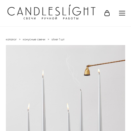
каталог
>
конусные свечи
>
silver 1 шт